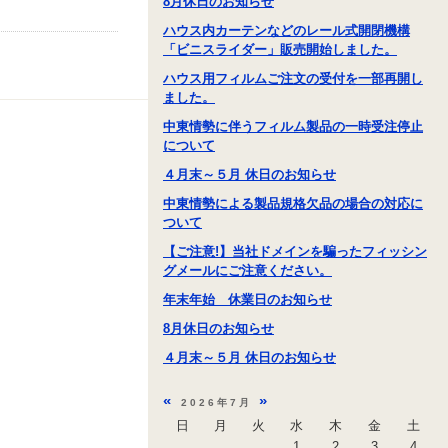
8月休日のお知らせ
ハウス内カーテンなどのレール式開閉機構
「ビニスライダー」販売開始しました。
ハウス用フィルムご注文の受付を一部再開し
ました。
中東情勢に伴うフィルム製品の一時受注停止
について
４月末～５月 休日のお知らせ
中東情勢による製品規格欠品の場合の対応に
ついて
【ご注意!】当社ドメインを騙ったフィッシン
グメールにご注意ください。
年末年始 休業日のお知らせ
8月休日のお知らせ
４月末～５月 休日のお知らせ
«
»
2026年7月
日
月
火
水
木
金
土
1
2
3
4